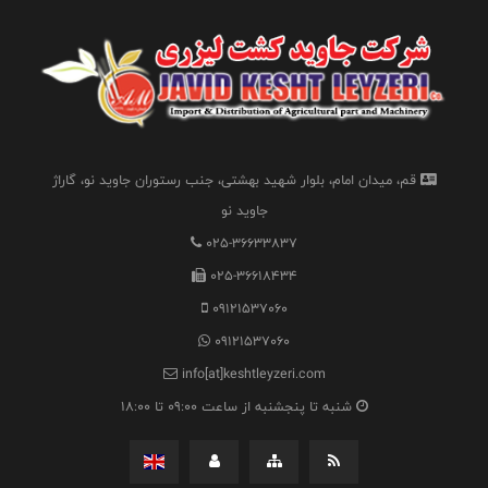
قم، میدان امام، بلوار شهید بهشتی، جنب رستوران جاوید نو، گاراژ
جاوید نو
025-36633837
025-36618434
09121537060
09121537060
info[at]keshtleyzeri.com
شنبه تا پنجشنبه از ساعت 09:00 تا 18:00