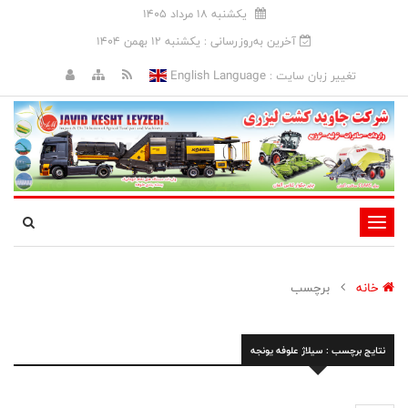
يکشنبه 18 مرداد 1405
آخرین به‌روزرسانی : يکشنبه 12 بهمن 1404
English Language
تغییر زبان سایت :
تغییر
وضعیت
ناوبری
خانه
برچسب
نتایج برچسب : سیلاژ علوفه یونجه