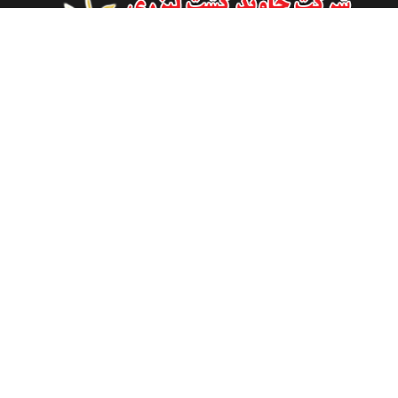
قم، میدان امام، بلوار شهید بهشتی، جنب رستوران جاوید نو، گاراژ
جاوید نو
025-36633837
025-36618434
09121537060
09121537060
info[at]keshtleyzeri.com
شنبه تا پنجشنبه از ساعت 09:00 تا 18:00