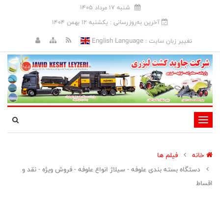
شنبه 17 مرداد 1405
آخرین به‌روزرسانی : يکشنبه 12 بهمن 1404
English Language
تغییر زبان سایت :
تغییر
وضعیت
ناوبری
خانه
فیلم ها
دستگاه بسته بندی علوفه - سیلاژ انواع علوفه - فروش ویژه - نقد و
اقساط