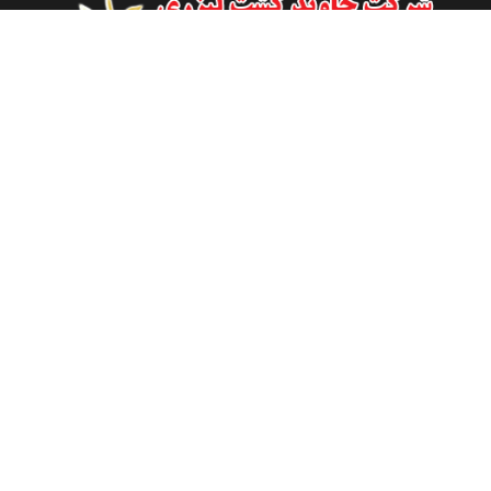
قم، میدان امام، بلوار شهید بهشتی، جنب رستوران جاوید نو، گاراژ
جاوید نو
025-36633837
025-36618434
09121537060
09121537060
info[at]keshtleyzeri.com
شنبه تا پنجشنبه از ساعت 09:00 تا 18:00