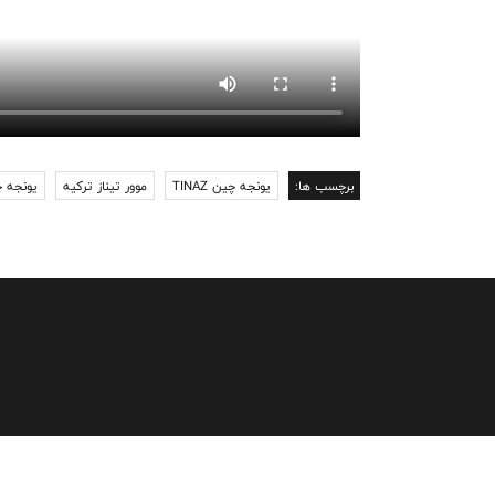
برچسب ها:
یونجه چین TINAZ
موور تیناز ترکیه
یونجه چ