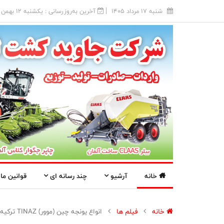
شنبه 17 مرداد 1405
آخرین به‌روزرسانی : يکشنبه 12 بهمن 1404
خانه
آرشیو
چند رسانه ای
قوانین ما
خانه
فیلم ها
انواع یونجه چین (موور) TINAZ ترکیه