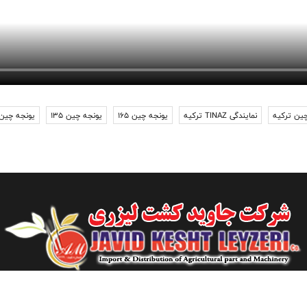
ین ترکیه
نمایندگی TINAZ ترکیه
یونجه چین 165
یونجه چین 135
یونجه چین 90
قم، میدان امام، بلوار شهید بهشتی، جنب رستوران جاوید نو، گاراژ جاوید نو