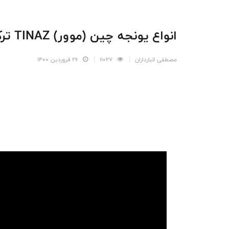
انواع یونجه چین (موور) TINAZ ترکیه
مصطفی انبارداران
11027
26 فروردین 1400