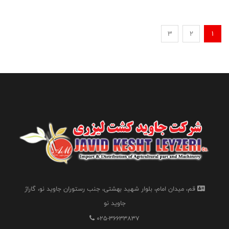
3
2
1
قم، میدان امام، بلوار شهید بهشتی، جنب رستوران جاوید نو، گاراژ
جاوید نو
025-36633837