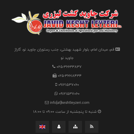
قم، میدان امام، بلوار شهید بهشتی، جنب رستوران جاوید نو، گاراژ
جاوید نو
025-36633837
025-36618434
09121537060
09121537060
info[at]keshtleyzeri.com
شنبه تا پنجشنبه از ساعت 09:00 تا 18:00