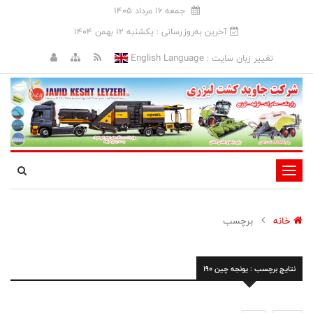
جمعه 16 مرداد 1405
آخرین به‌روزرسانی : يکشنبه 12 بهمن 1404
English Language
تغییر زبان سایت :
تغییر
وضعیت
ناوبری
خانه
برچسب
نتایج برچسب : یونجه چین 190