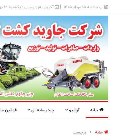
پنجشنبه 15 مرداد 1405
آخرین به‌روزرسانی : يکشنبه 12 بهمن 1404
خانه
آرشیو
چند رسانه ای
قوانین ما
خانه
برچسب