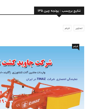
نتایج برچسب : یونجه چین 135
تصاویر
فیلم
فیلم