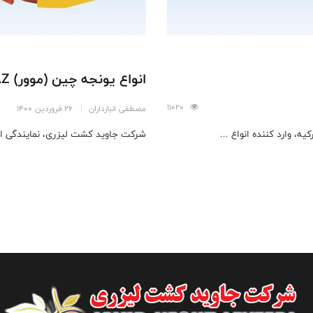
انواع یونجه چین (موور) TINAZ ترکیه
11020
مصطفی انبارداران
26 فروردین 1400
شرکت جاوید کشت لیزری، نمایندگی انحصاری شرکت TINAZ ترکیه