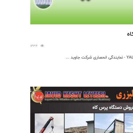
اه
1434