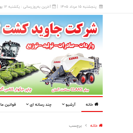
پنجشنبه 15 مرداد 1405
آخرین به‌روزرسانی : يکشنبه 12 بهمن 1404
خانه
آرشیو
چند رسانه ای
قوانین ما
خانه
برچسب