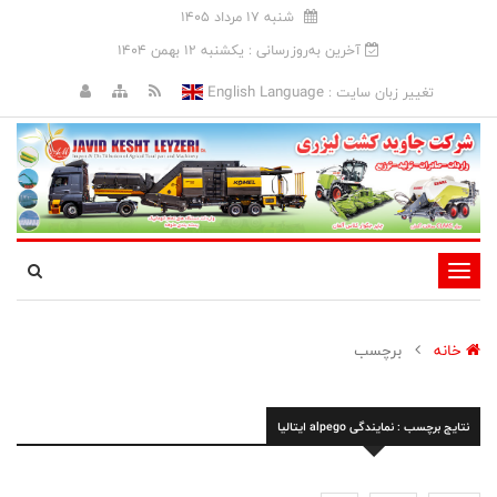
شنبه 17 مرداد 1405
آخرین به‌روزرسانی : يکشنبه 12 بهمن 1404
English Language
تغییر زبان سایت :
تغییر
وضعیت
ناوبری
خانه
برچسب
نتایج برچسب : نمایندگی alpego ایتالیا