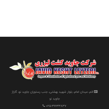
قم، میدان امام، بلوار شهید بهشتی، جنب رستوران جاوید نو، گاراژ
جاوید نو
025-36633837