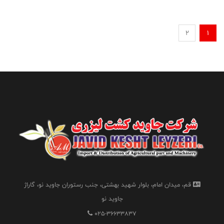
2
1
قم، میدان امام، بلوار شهید بهشتی، جنب رستوران جاوید نو، گاراژ
جاوید نو
025-36633837