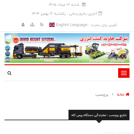
شنبه 17 مرداد 1405
آخرین به‌روزرسانی : يکشنبه 12 بهمن 1404
English Language
تغییر زبان سایت :
تغییر
وضعیت
ناوبری
خانه
برچسب
نتایج برچسب : نمایندگی دستگاه پرس کاه