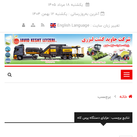
يکشنبه 18 مرداد 1405
آخرین به‌روزرسانی : يکشنبه 12 بهمن 1404
English Language
تغییر زبان سایت :
تغییر
وضعیت
ناوبری
خانه
برچسب
نتایج برچسب : مزایای دستگاه پرس کاه