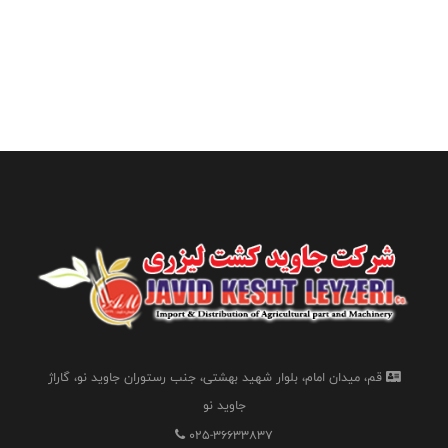
قم، میدان امام، بلوار شهید بهشتی، جنب رستوران جاوید نو، گاراژ
جاوید نو
025-36633837