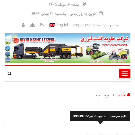
جمعه 16 مرداد 1405
آخرین به‌روزرسانی : يکشنبه 12 بهمن 1404
English Language
تغییر زبان سایت :
تغییر
وضعیت
ناوبری
خانه
برچسب
نتایج برچسب : محصولات شرکت lemken