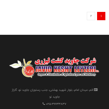
2
1
قم، میدان امام، بلوار شهید بهشتی، جنب رستوران جاوید نو، گاراژ
جاوید نو
025-36633837