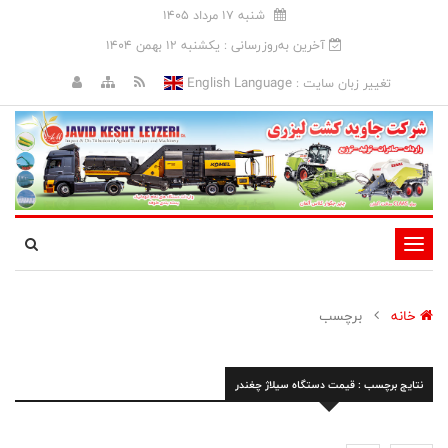
شنبه 17 مرداد 1405
آخرین به‌روزرسانی : يکشنبه 12 بهمن 1404
English Language
تغییر زبان سایت :
تغییر
وضعیت
ناوبری
خانه
برچسب
نتایج برچسب : قیمت دستگاه سیلاژ چغندر