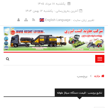
يکشنبه 18 مرداد 1405
آخرین به‌روزرسانی : يکشنبه 12 بهمن 1404
English Language
تغییر زبان سایت :
تغییر
وضعیت
ناوبری
خانه
برچسب
نتایج برچسب : قیمت دستگاه سیلاژ علوفه