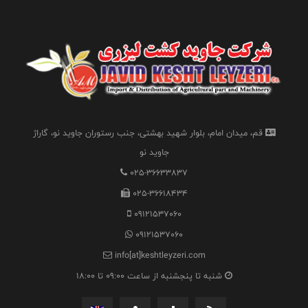
قم، میدان امام، بلوار شهید بهشتی، جنب رستوران جاوید نو، گاراژ
جاوید نو
025-36633837
025-36618434
09121537060
09121537060
info[at]keshtleyzeri.com
شنبه تا پنجشنبه از ساعت 09:00 تا 18:00