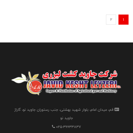
2
1
قم، میدان امام، بلوار شهید بهشتی، جنب رستوران جاوید نو، گاراژ
جاوید نو
025-36633837