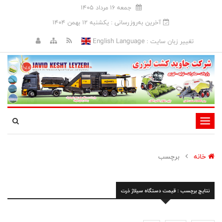
جمعه 16 مرداد 1405
آخرین به‌روزرسانی : يکشنبه 12 بهمن 1404
English Language
تغییر زبان سایت :
تغییر
وضعیت
ناوبری
خانه
برچسب
نتایج برچسب : قیمت دستگاه سیلاژ ذرت