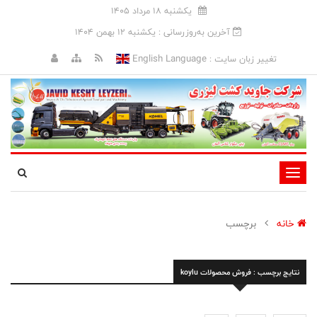
يکشنبه 18 مرداد 1405
آخرین به‌روزرسانی : يکشنبه 12 بهمن 1404
English Language
تغییر زبان سایت :
تغییر
وضعیت
ناوبری
خانه
برچسب
نتایج برچسب : فروش محصولات koylu