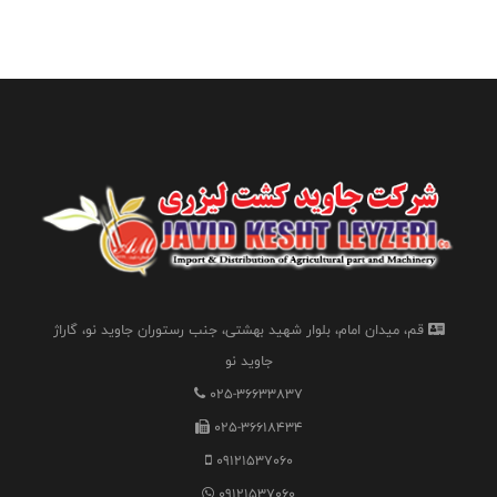
قم، میدان امام، بلوار شهید بهشتی، جنب رستوران جاوید نو، گاراژ
جاوید نو
025-36633837
025-36618434
09121537060
09121537060