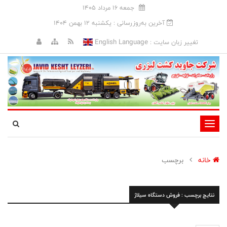
جمعه 16 مرداد 1405
آخرین به‌روزرسانی : يکشنبه 12 بهمن 1404
English Language
تغییر زبان سایت :
تغییر
وضعیت
ناوبری
خانه
برچسب
نتایج برچسب : فروش دستگاه سیلاژ