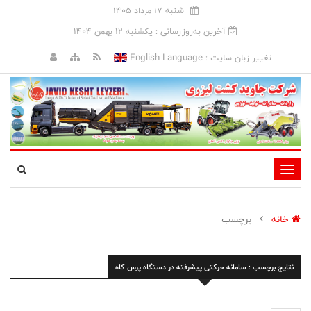
شنبه 17 مرداد 1405
آخرین به‌روزرسانی : يکشنبه 12 بهمن 1404
English Language
تغییر زبان سایت :
تغییر
وضعیت
ناوبری
خانه
برچسب
نتایج برچسب : سامانه حرکتی پیشرفته در دستگاه پرس کاه