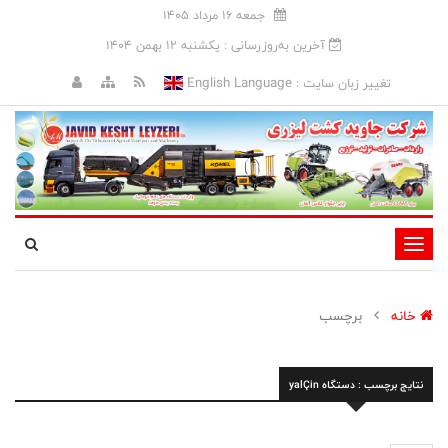
جمعه 16 مرداد 1405
آخرین به‌روزرسانی : يکشنبه 12 بهمن 1404
English Language
تغییر زبان سایت :
تغییر
وضعیت
ناوبری
خانه
برچسب
نتایج برچسب : دستگاه yalÇin