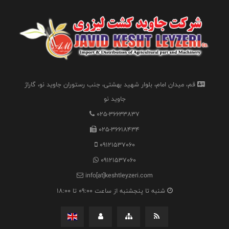
قم، میدان امام، بلوار شهید بهشتی، جنب رستوران جاوید نو، گاراژ
جاوید نو
025-36633837
025-36618434
09121537060
09121537060
info[at]keshtleyzeri.com
شنبه تا پنجشنبه از ساعت 09:00 تا 18:00