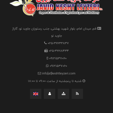
قم، میدان امام، بلوار شهید بهشتی، جنب رستوران جاوید نو، گاراژ
جاوید نو
025-36633837
025-36618434
09121537060
09121537060
info[at]keshtleyzeri.com
شنبه تا پنجشنبه از ساعت 09:00 تا 18:00