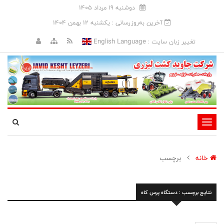
دوشنبه 19 مرداد 1405
آخرین به‌روزرسانی : يکشنبه 12 بهمن 1404
English Language
تغییر زبان سایت :
تغییر
وضعیت
ناوبری
خانه
برچسب
نتایج برچسب : دستگاه پرس کاه