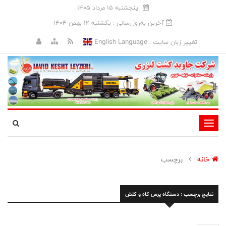
پنجشنبه 15 مرداد 1405
آخرین به‌روزرسانی : يکشنبه 12 بهمن 1404
English Language
تغییر زبان سایت :
تغییر
وضعیت
ناوبری
خانه
برچسب
نتایج برچسب : دستگاه پرس کاه و کلش