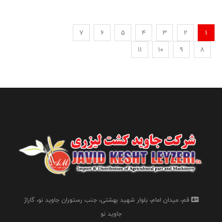
7
6
5
4
3
2
1
11
10
9
8
قم، میدان امام، بلوار شهید بهشتی، جنب رستوران جاوید نو، گاراژ
جاوید نو