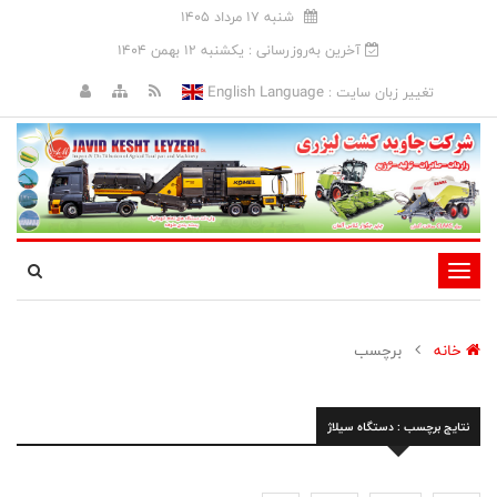
شنبه 17 مرداد 1405
آخرین به‌روزرسانی : يکشنبه 12 بهمن 1404
English Language
تغییر زبان سایت :
تغییر
وضعیت
ناوبری
خانه
برچسب
نتایج برچسب : دستگاه سیلاژ