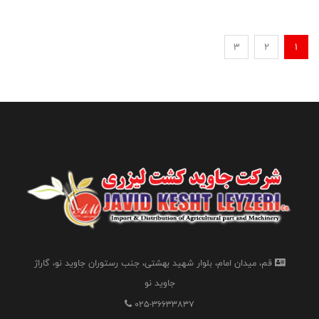
3
2
1
قم، میدان امام، بلوار شهید بهشتی، جنب رستوران جاوید نو، گاراژ
جاوید نو
025-36633837