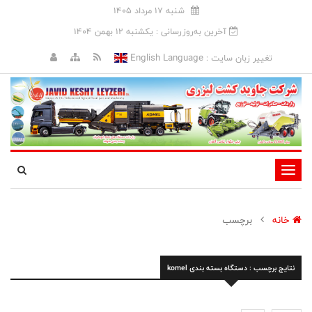
شنبه 17 مرداد 1405
آخرین به‌روزرسانی : يکشنبه 12 بهمن 1404
English Language
تغییر زبان سایت :
تغییر
وضعیت
ناوبری
خانه
برچسب
نتایج برچسب : دستگاه بسته بندی komel