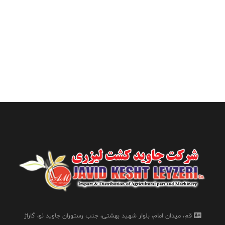
قم، میدان امام، بلوار شهید بهشتی، جنب رستوران جاوید نو، گاراژ