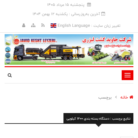
پنجشنبه 15 مرداد 1405
آخرین به‌روزرسانی : يکشنبه 12 بهمن 1404
English Language
تغییر زبان سایت :
تغییر
وضعیت
ناوبری
خانه
برچسب
نتایج برچسب : دستگاه بسته بندی 1200 کیلویی