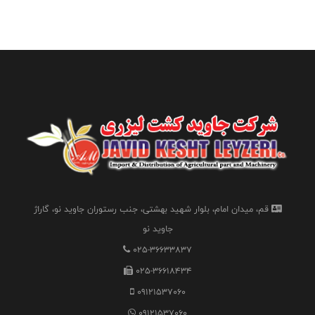
قم، میدان امام، بلوار شهید بهشتی، جنب رستوران جاوید نو، گاراژ
جاوید نو
025-36633837
025-36618434
09121537060
09121537060