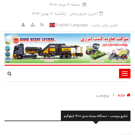
جمعه 16 مرداد 1405
آخرین به‌روزرسانی : يکشنبه 12 بهمن 1404
English Language
تغییر زبان سایت :
تغییر
وضعیت
ناوبری
خانه
برچسب
نتایج برچسب : دستگاه بسته بندی 1200 کیلوگرم