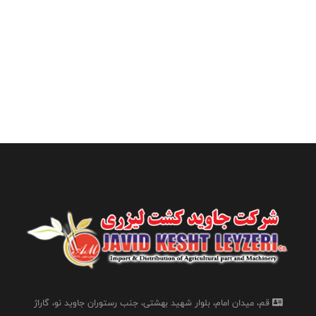
قم، میدان امام، بلوار شهید بهشتی، جنب رستوران جاوید نو، گاراژ