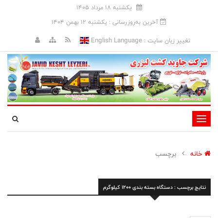
يکشنبه 18 مرداد 1405
آخرین به‌روزرسانی : يکشنبه 12 بهمن 1404
English Language
تغییر زبان سایت :
تغییر
وضعیت
ناوبری
خانه
برچسب
نتایج برچسب : دستگاه بسته بندی 1200 کیلوگرم