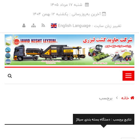
شنبه 17 مرداد 1405
آخرین به‌روزرسانی : يکشنبه 12 بهمن 1404
English Language
تغییر زبان سایت :
تغییر
وضعیت
ناوبری
خانه
برچسب
نتایج برچسب : دستگاه بسته بندی سیلاژ