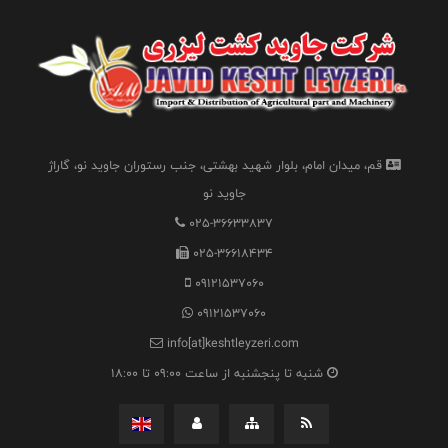
قم، میدان امام، بلوار شهید بهشتی، جنب رستوران جاوید نو، گاراژ
جاوید نو
025-36633837
025-36618434
09121537060
09121537060
info[at]keshtleyzeri.com
شنبه تا پنجشنبه از ساعت 09:00 تا 18:00