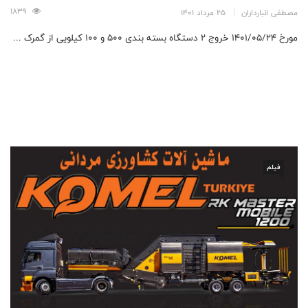
1839
مصطفی انبارداران
25 مرداد 1401
مورخ 1401/05/24 خروج 2 دستگاه بسته بندی 500 و 100 کیلویی از گمرک ...
فیلم