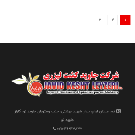
3
2
1
قم، میدان امام، بلوار شهید بهشتی، جنب رستوران جاوید نو، گاراژ
جاوید نو
025-36633837