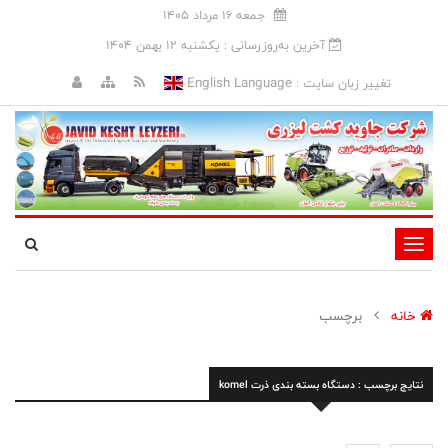
جمعه 16 مرداد 1405
آخرین به‌روزرسانی : يکشنبه 12 بهمن 1404
English Language
تغییر زبان سایت :
تغییر
وضعیت
ناوبری
خانه
برچسب
نتایج برچسب : دستگاه بسته بندی ذرت komel