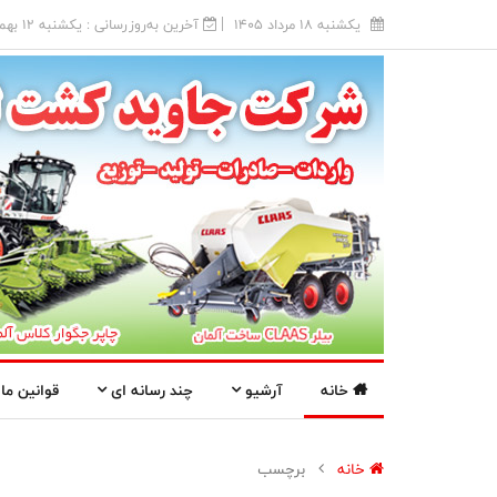
يکشنبه 18 مرداد 1405
آخرین به‌روزرسانی : يکشنبه 12 بهمن 1404
خانه
آرشیو
چند رسانه ای
قوانین ما
خانه
برچسب