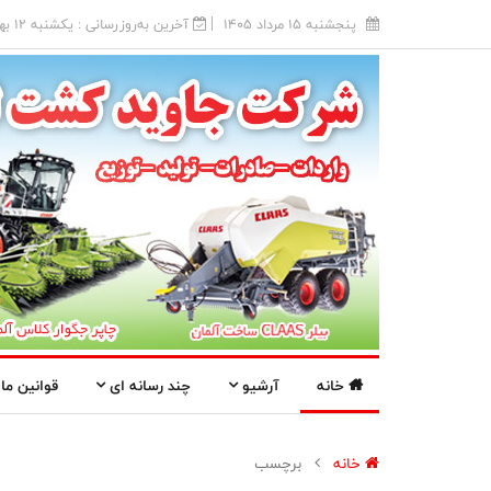
پنجشنبه 15 مرداد 1405
آخرین به‌روزرسانی : يکشنبه 12 بهمن 1404
خانه
آرشیو
چند رسانه ای
قوانین ما
خانه
برچسب