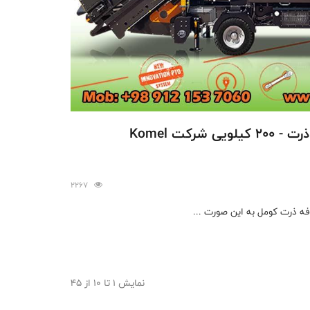
دستگاه بسته بندی علوفه ذرت - 200 کیلویی شرکت Komel
2267
فه ذرت کومل به این صورت ...
نمایش 1 تا 10 از 45