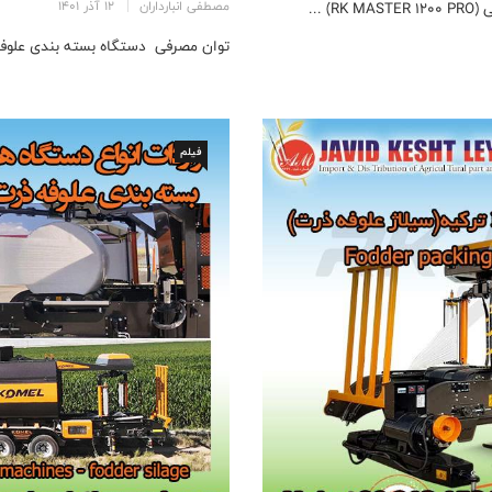
مصطفی انبارداران
12 آذر 1401
توان مصرفی دستگاه بسته بندی علوفه ذرت Komel 500 کیلویی (ER 500
فیلم