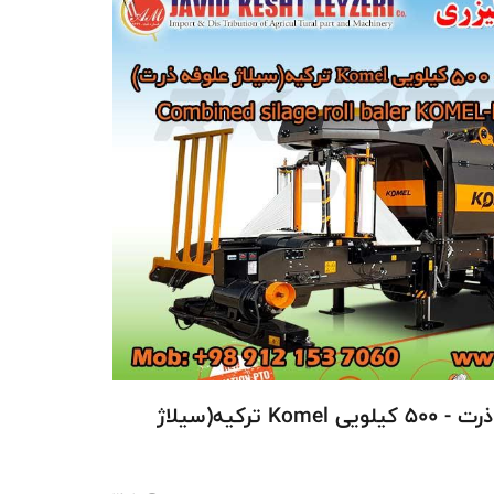
دستگاه بسته بندی علوفه ذرت - 500 کیلویی Komel ترکیه(سیلاژ