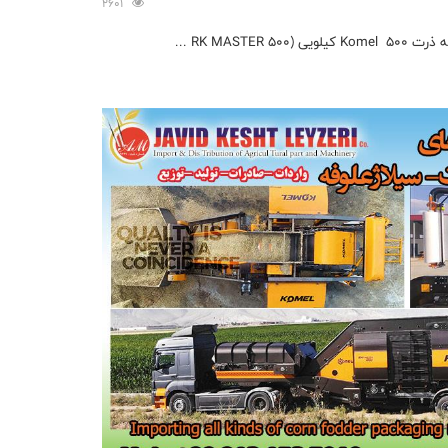
2601
RK MAST ...