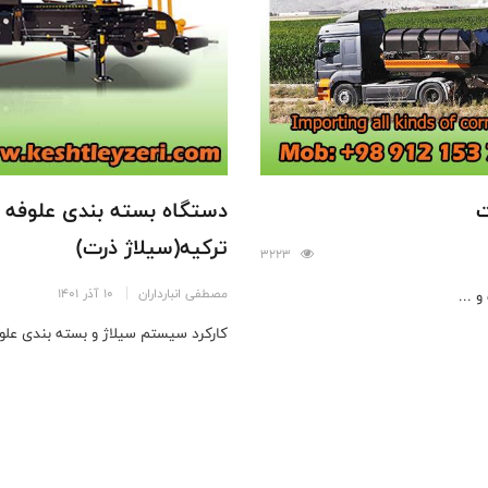
ت
ترکیه(سیلاژ ذرت)
3223
مصطفی انبارداران
10 آذر 1401
 ...
کارکرد سیستم سیلاژ و بسته بندی علو