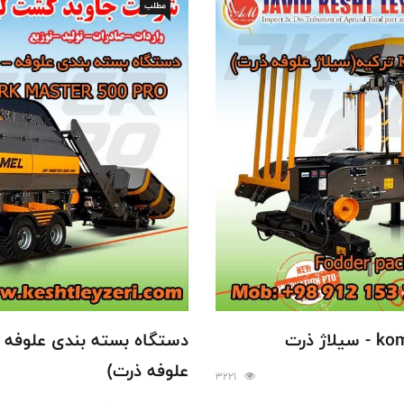
مطلب
علوفه ذرت)
3221