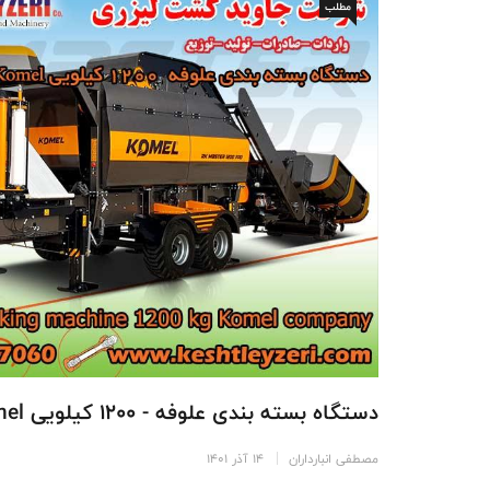
مطلب
دستگاه بسته بندی علوفه - 1200 کیلویی komel - سیلاژ ذرت
مصطفی انبارداران
14 آذر 1401