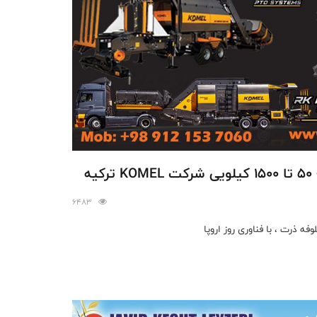
ه
6483
 ذرت ، با فناوری روز اروپا