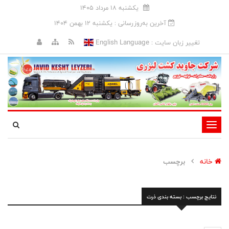
يکشنبه 18 مرداد 1405
آخرین به‌روزرسانی : يکشنبه 12 بهمن 1404
English Language
تغییر زبان سایت :
تغییر
وضعیت
ناوبری
خانه
برچسب
نتایج برچسب : بسته بندی ذرت