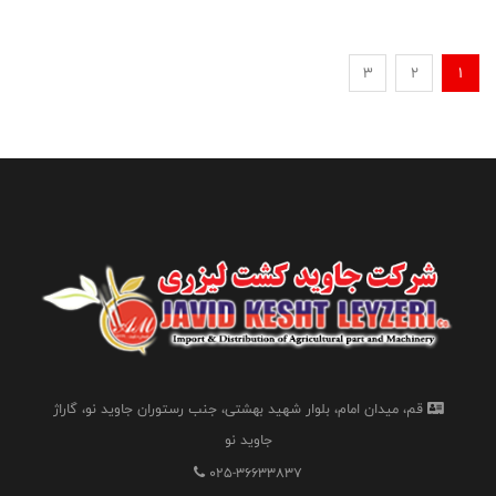
3
2
1
قم، میدان امام، بلوار شهید بهشتی، جنب رستوران جاوید نو، گاراژ
جاوید نو
025-36633837