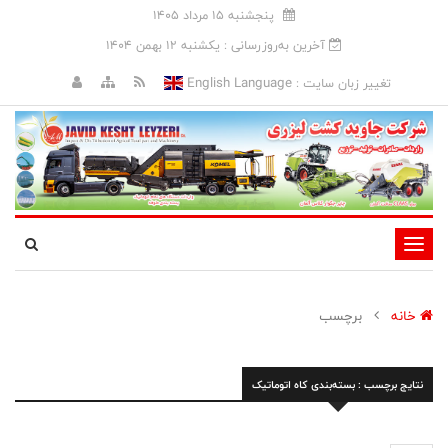
پنجشنبه 15 مرداد 1405
آخرین به‌روزرسانی : يکشنبه 12 بهمن 1404
English Language
تغییر زبان سایت :
تغییر
وضعیت
ناوبری
خانه
برچسب
نتایج برچسب : بسته‌بندی کاه اتوماتیک