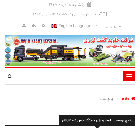
يکشنبه 18 مرداد 1405
آخرین به‌روزرسانی : يکشنبه 12 بهمن 1404
English Language
تغییر زبان سایت :
تغییر
وضعیت
ناوبری
خانه
برچسب
نتایج برچسب : ابعاد و وزن دستگاه پرس کاه yalÇin