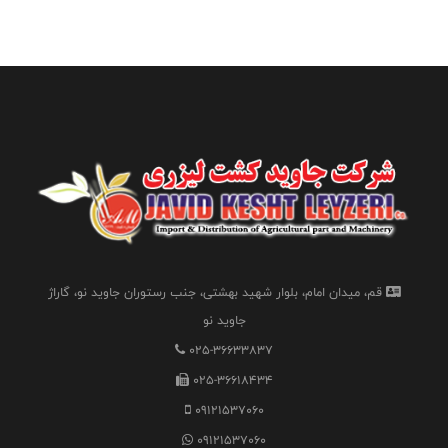
قم، میدان امام، بلوار شهید بهشتی، جنب رستوران جاوید نو، گاراژ
جاوید نو
025-36633837
025-36618434
09121537060
09121537060