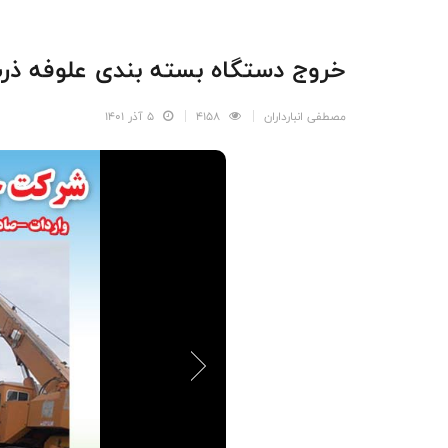
خروج دستگاه بسته بندی علوفه ذرت 500 کیلویی KOMEL از گمرک بازرگان 
مصطفی انبارداران
4158
5 آذر 1401