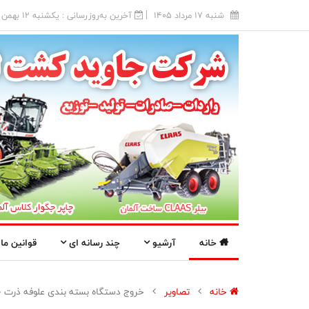
شنبه 17 مرداد 1405
آخرین به‌روزرسانی : يکشنبه 12 بهمن 1404
خانه
آرشیو
چند رسانه ای
قوانین ما
خانه
تصاویر
خروج دستگاه بسته بندی علوفه ذرت 500 کیلویی KOMEL از گمرک بازرگان ایران