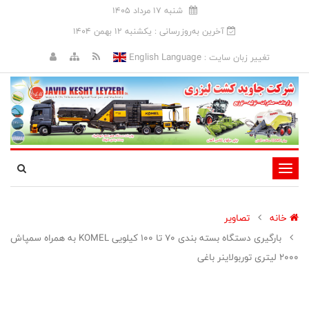
شنبه 17 مرداد 1405
آخرین به‌روزرسانی : يکشنبه 12 بهمن 1404
English Language
تغییر زبان سایت :
تغییر
وضعیت
ناوبری
خانه
تصاویر
بارگیری دستگاه بسته بندی 70 تا 100 کیلویی KOMEL به همراه سمپاش
2000 لیتری توربولاینر باغی