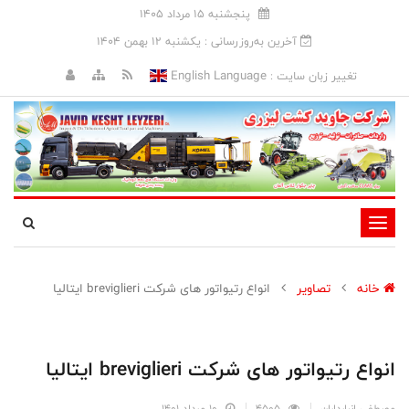
پنجشنبه 15 مرداد 1405
آخرین به‌روزرسانی : يکشنبه 12 بهمن 1404
English Language
تغییر زبان سایت :
تغییر
وضعیت
ناوبری
خانه
تصاویر
انواع رتیواتور های شرکت breviglieri ایتالیا
انواع رتیواتور های شرکت breviglieri ایتالیا
مصطفی انبارداران
4505
10 مرداد 1401