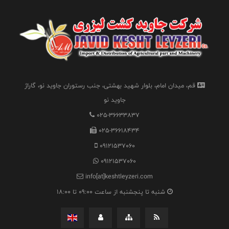
قم، میدان امام، بلوار شهید بهشتی، جنب رستوران جاوید نو، گاراژ
جاوید نو
025-36633837
025-36618434
09121537060
09121537060
info[at]keshtleyzeri.com
شنبه تا پنجشنبه از ساعت 09:00 تا 18:00