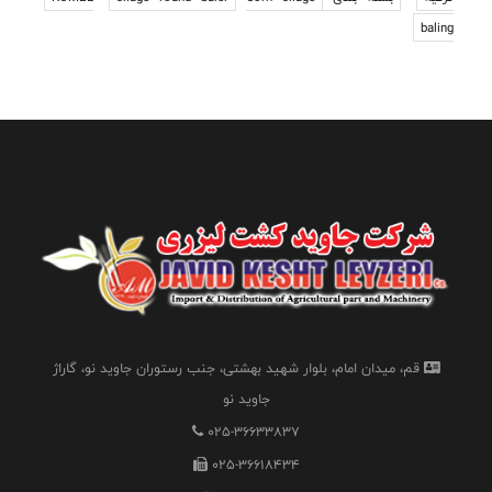
baling
قم، میدان امام، بلوار شهید بهشتی، جنب رستوران جاوید نو، گاراژ
جاوید نو
025-36633837
025-36618434