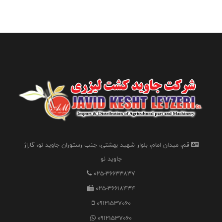
قم، میدان امام، بلوار شهید بهشتی، جنب رستوران جاوید نو، گاراژ
جاوید نو
025-36633837
025-36618434
09121537060
09121537060