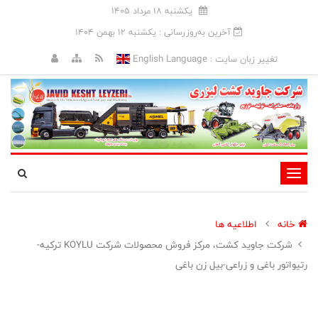
يکشنبه 18 مرداد 1405
آخرین به‌روزرسانی : يکشنبه 12 بهمن 1404
English Language
تغییر زبان سایت :
تغییر
وضعیت
ناوبری
خانه
اطلاعیه ها
شرکت جاوید کشت، مرکز فروش محصولات شرکت KOYLU ترکیه-
رتیواتور باغی و زراعی-بیل زن باغی