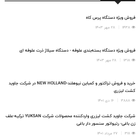
فروش ویژه دستگاه پرس کاه
1438
28 مهر 1403
فروش ویژه دستگاه‌ بسته‌بندی علوفه - دستگاه سیلاژ ذرت علوفه ای
1318
28 مهر 1403
خرید و فروش تراکتور و کمباین نیوهلند-NEW HOLLAND در شرکت جاوید
کشت لیزری
3888
16 دی 1401
شرکت جاوید کشت لیزری واردکننده محصولات شرکت YUKSAN ترکیه-علف
زن باغی- رتیواتور سنسور دار باغی
3111
27 مرداد 1401