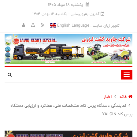
يکشنبه 18 مرداد 1405
آخرین به‌روزرسانی : يکشنبه 12 بهمن 1404
English Language
تغییر زبان سایت :
تغییر
وضعیت
ناوبری
خانه
اخبار
نمایندگی دستگاه پرس کاه: مشخصات فنی، عملکرد و ارزیابی دستگاه
پرس کاه YALÇIN