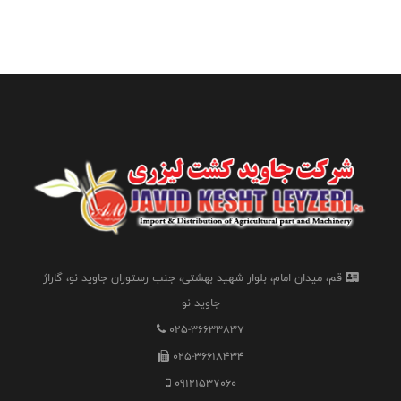
قم، میدان امام، بلوار شهید بهشتی، جنب رستوران جاوید نو، گاراژ
جاوید نو
025-36633837
025-36618434
09121537060