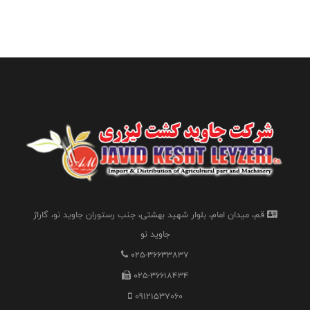
قم، میدان امام، بلوار شهید بهشتی، جنب رستوران جاوید نو، گاراژ
جاوید نو
025-36633837
025-36618434
09121537060