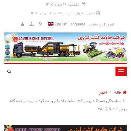
يکشنبه 18 مرداد 1405
آخرین به‌روزرسانی : يکشنبه 12 بهمن 1404
English Language
تغییر زبان سایت :
تغییر
وضعیت
ناوبری
خانه
اخبار
نمایندگی دستگاه پرس کاه: مشخصات فنی، عملکرد و ارزیابی دستگاه
پرس کاه YALÇIN