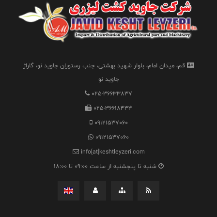
قم، میدان امام، بلوار شهید بهشتی، جنب رستوران جاوید نو، گاراژ
جاوید نو
025-36633837
025-36618434
09121537060
09121537060
info[at]keshtleyzeri.com
شنبه تا پنجشنبه از ساعت 09:00 تا 18:00