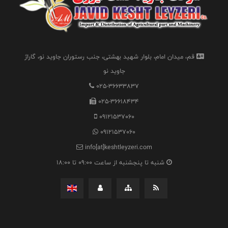
قم، میدان امام، بلوار شهید بهشتی، جنب رستوران جاوید نو، گاراژ
جاوید نو
025-36633837
025-36618434
09121537060
09121537060
info[at]keshtleyzeri.com
شنبه تا پنجشنبه از ساعت 09:00 تا 18:00