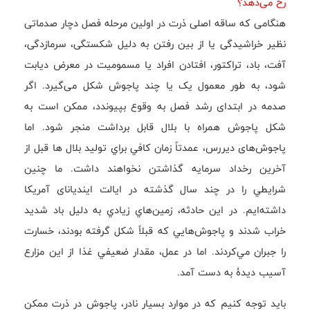
رخ می‌دهد؟
هنگامی که ساقه اصلی ذرت در اولین مرحله فصل دچار صدماتی
نظیر خراشیدگی یا از بین رفتن به دلیل شکستگی، سرمازدگی،
آفت، باد، تراکتور، افتادن افراد یا مسمومیت در معرض دیابت
شود، به طور معمول یک یا چند پاجوش شکل می‌گیرد. اگر
صدمه در ابتدای رشد فصل به وقوع بپیوندد، ممکن است به
شکل پاجوش همراه با بلال قابل برداشت منجر شود. اما
پاجوش‌های دیررس، عمدتاً زمان كافي براي توليد بلال ‌ها قبل از
آخرین رخداد سرمايه گذاشتن نخواهند داشت. ما چنين
شرايطي را در چند سال گذشته در ايالت اينديانای آمريكا
داشته‌ایم. در اين حادثه، زمين‌هاي زيادي به دليل باد شديد
خراب شدند و پاجوش‌هايي كه قبلاً شكل گرفته بودند، خسارت
را جبران مي‌كردند. اما در عمل، مقدار ضعيفي غذا از اين مزارع
آسيب ديدۀ به دست آمد.
باید توجه کنیم که در موارد بسیار نادر، پاجوش در ذرت ممکن