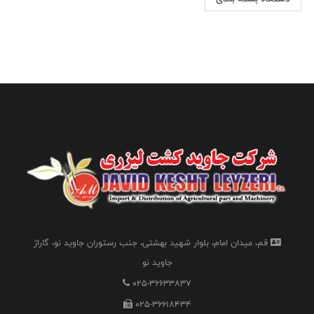
قم، میدان امام، بلوار شهید بهشتی، جنب رستوران جاوید نو، گاراژ
جاوید نو
025-36633837
025-36618434