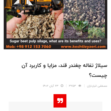
سیلاژ تفاله چغندر قند، مزایا و کاربرد آن
چیست؟
مصطفی انبارداران
3253
23 آبان 1402