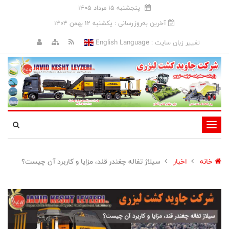
پنجشنبه 15 مرداد 1405
آخرین به‌روزرسانی : يکشنبه 12 بهمن 1404
English Language
تغییر زبان سایت :
تغییر
وضعیت
ناوبری
خانه
اخبار
سیلاژ تفاله چغندر قند، مزایا و کاربرد آن چیست؟