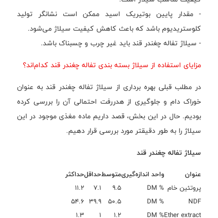
- مقدار پایین بوتیریک اسید ممکن است نشانگر تولید
کلوستریدیوم باشد که باعث کاهش کیفیت سیلاژ می‌شود.
- سیلاژ تفاله چغندر قند باید غیر چرب و چسبناک باشد.
مزایای استفاده از سیلاژ بسته بندی تفاله چغندر قند کدام‌اند؟
در مطلب قبلی بهره برداری از سیلاژ تفاله چغندر قند به عنوان
خوراک دام و جلوگیری از هدررفت احتمالی آن را بررسی کرده
بودیم. حال در این بخش، قصد داریم ماده مغذی موجود در این
سیلاژ را به طور دقیقتر مورد بررسی قرار دهیم.
سیلاژ تفاله چغندر قند
عنوان
واحد اندازه‌گیری
متوسط
حداقل
حداکثر
پروتئین خام
% DM
۹.۵
۷.۱
۱۱.۲
۵۴.۶
۳۹.۹
۵۰.۵
% DM
NDF
۱.۳
۱
۱.۲
% DM
Ether extract