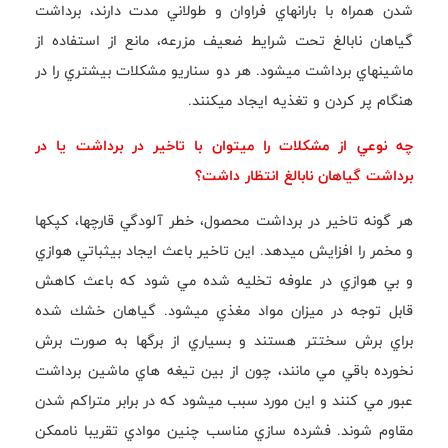
شدن همراه با بارانهاي فراوان و طولاني مدت دارند، برداشت
گياهان نابالغ تحت شرايط ضعيف مزرعه، مانع از استفاده از
ماشينهاي برداشت ميشود. هر دو سناريو مشكلات بيشتري را در
هنگام پر كردن و تغذيه ايجاد ميكنند.
چه نوعي از مشكلات را ميتوان با تاخير در برداشت يا در
برداشت گياهان نابالغ انتظار داشت؟
هر گونه تاخير در برداشت محصول، خطر آلودگي قارچها، كپكها
و مخمر را افزايش ميدهد. اين تاخير باعث ايجاد بيثباتي هوازي
و بي هوازي در علوفه تخليه شده مي شود كه باعث كاهش
قابل توجه در ميزان مواد مغذي ميشود. گياهان خشك شده
براي برش سختتر هستند و بسياري از برگها به صورت برش
نخورده باقي مي مانند، چون از بين تيغه هاي ماشين برداشت
عبور مي كنند و اين مورد سبب ميشود كه در برابر متراكم شدن
مقاوم شوند. فشرده سازي مناسب چنين موادي تقريبا ناممكن