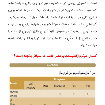
است؛ اكسيژن زيادي در ساقه به صورت پنهان باقي خواهد ماند
كه سبب مشكلات بيشتر در نتيجه فعاليت مخمرها شده و بي
ثباتي كلي در علوفه تخليه شده به علت حرارت ايجاد ميشود.
گياهاني كه با ماده خشك نسبتاً كم و در شرايط باراني و مرطوب
جمع آوري ميشوند، در معرض آلودگيهاي قابل توجهي از خاك با
خطر بالايي از آلودگي به كلستريديا، ليستريا و انترو باكترياسه
قرار ميگيرند.
كنترل ميكروارگانيسمهاي مضر حاضر در سيلاژ چگونه است؟