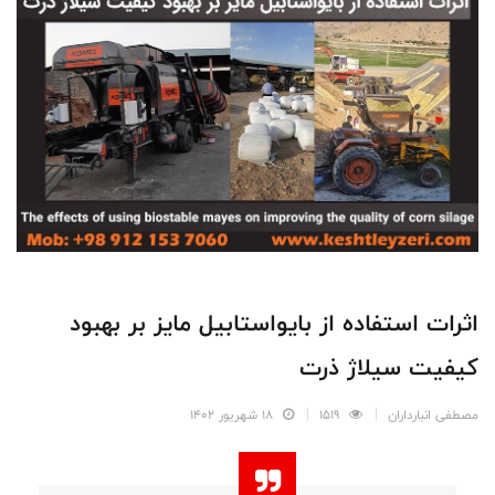
اثرات استفاده از بايواستابيل مايز بر بهبود
كيفيت سيلاژ ذرت
مصطفی انبارداران
1519
18 شهریور 1402