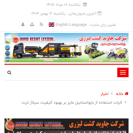
يکشنبه 18 مرداد 1405
آخرین به‌روزرسانی : يکشنبه 12 بهمن 1404
English Language
تغییر زبان سایت :
تغییر
وضعیت
ناوبری
خانه
اخبار
اثرات استفاده از بايواستابيل مايز بر بهبود كيفيت سيلاژ ذرت