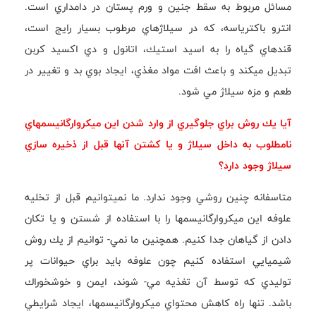
مسائل مربوط به سقط جنين و ورم پستان در دامداري است.
انترو باكترياسه، كه در سيلاژهاي مرطوب بسيار رايج است،
قندهاي گياه را به اسيد استيك، اتانول و دي اكسيد كربن
تبديل ميكند و باعث افت مواد مغذي، ايجاد بوي بد و تغيير در
طعم و مزه سيلاژ مي شود.
آيا يك روش براي جلوگيري از وارد شدن اين ميكروارگانيسمهاي
نامطلوب به داخل سيلاژ و يا كشتن آنها قبل از ذخيره سازي
سيلاژ وجود دارد؟
متاسفانه چنين روشي وجود ندارد. ما نميتوانيم قبل از تخليه
علوفه اين ميكروارگانيسمها را با استفاده از شستن و يا تكان
دادن از گياهان جدا كنيم. همچنين ما نمي- توانيم از يك روش
شيميايي استفاده كنيم چون علوفه بايد براي حيوانات پر
توليدي كه توسط آن تغذيه مي- شوند، ايمن و خوشخوراك
باشد. تنها راه كاهش محتواي ميكروارگانيسمها، ايجاد شرايطي