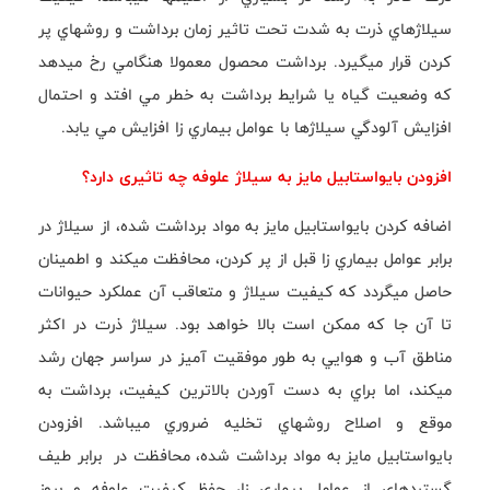
سيلاژهاي ذرت به شدت تحت تاثير زمان برداشت و روشهاي پر
كردن قرار ميگيرد. برداشت محصول معمولا هنگامي رخ ميدهد
كه وضعيت گياه يا شرايط برداشت به خطر مي افتد و احتمال
افزايش آلودگي سيلاژها با عوامل بيماري زا افزايش مي يابد.
افزودن بايواستابيل مايز به سیلاژ علوفه چه تاثیری دارد؟
اضافه كردن بايواستابيل مايز به مواد برداشت شده، از سیلاژ در
برابر عوامل بيماري زا قبل از پر كردن، محافظت ميكند و اطمينان
حاصل ميگردد كه كيفيت سيلاژ و متعاقب آن عملكرد حيوانات
تا آن جا كه ممكن است بالا خواهد بود. سيلاژ ذرت در اكثر
مناطق آب و هوايي به طور موفقيت آميز در سراسر جهان رشد
ميكند، اما براي به دست آوردن بالاترين كيفيت، برداشت به
موقع و اصلاح روشهاي تخليه ضروري ميباشد. افزودن
بايواستابيل مايز به مواد برداشت شده، محافظت در برابر طيف
گستردهاي از عوامل بيماري زا، حفظ كيفيت علوفه و بروز