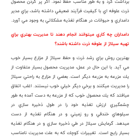
برداشت كرد و به طور مناسب حفظ نمود. اگر پر كردن محصول
ذرت علوفه اي با كيفيت فرآيند ضعيفي داشته باشد، براي مدير
دامداري و حيوانات در هنگام تغذيه مشكلاتي به وجود مي آورد.
دامداران چه كاري ميتوانند انجام دهند تا مديريت بهتري براي
تهيه سيلاژ از علوفه ذرت داشته باشند؟
بهترين روش براي رشد ذرت و حفظ سيلاژ از مزارع بسيار خوب
مي آيد. با اين حال در عمل، مديريت محصول بسيار متفاوت از
يك مزرعه به مزرعه ديگر است. بعضي از مزارع به راحتي سيلاژ
را مديريت ميكنند و برخي ديگر خيلي خوب نيستند. اغلب اتفاق
ميافتد كه يك محصول خوب كه از مزرعه به دست آمده به طور
چشمگيري ارزش تغذيه خود را در طول ذخيره سازي در
سيلوهاي خندقي و رو زميني و در هنگام تغذيه از دست
ميدهد. گرمايش سيلاژ در طي ذخيره سازي و در هنگام تغذيه
بسيار رايج است. تغييرات كوچك كه به علت مديريت نامناسب