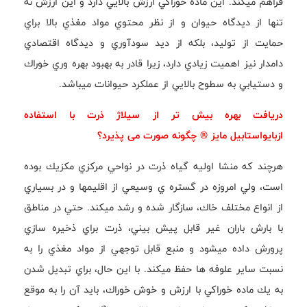
فراهم ميكند. اين ماده خوراكي ارزش بالايي دارد و اين ارزش نه
تنها از ديدگاه حيوان و از نظر محتوي مواد مغذي بالا براي
حمايت از توليد، بلكه از ديد سودآوري و ديدگاه اقتصادي
دامدار نيز اهميت زيادي دارد، زيرا قادر به بهبود بهره وري خوراك
و دستيابي به سطوح بالايي از عملكرد حيوانات ميباشد.
دريافت بهره بيش تر از سيلاژ ذرت با استفاده
ازبايواستابيل مايز ® چگونه صورت می پذیرد؟
هرچند كه منشا اوليه گياه ذرت در نواحي مركزي مكزيك بوده
است، ولي امروزه در گستره ي وسيعي از اقليمها و در بسياري
از انواع مختلف خاك، سازگار شده و رشد ميكند. حتي در مناطق
با بارش باران غير قابل پيش بيني، ذرت براي ذخيره سازي
پرورش داده ميشود و منبع قابل توجهي از مواد مغذي را به
نسبت ساير علوفه ها حفظ ميكند. با اين حال، براي تبديل شدن
به يك ماده خوراكي با ارزش و خوش خوراك، بايد آن را به موقع