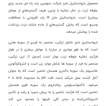
محصول بايواستابيل مايز شركت بايومين يك راه حل جديد براي
علوفه ذرت در حال تخليه با چنين طيف گستردهاي از عوامل
بيماريزا است. بايواستابيل مايز ® يك افزودني با محافظت
وسيع است كه بخش گستردهاي از ماده خشك ذرت برداشت
شده را پوشش ميدهد.
بایواستابیل مایز شامل ترکیب منحصر به فردی از سویه هایی
است که به طور موثری در مبارزه با عوامل بیماری زا در طول
فرآیند تخلیه علوفه ذرت موثر است (جدول ۱). این ترکیب
منحصر به فرد از سویه ها شامل موارد زیر است و انتروکوکوس
،فاسیوم یک سویه باکتری همسان تخمیر است که به عنوان
آغاز کننده عمل میکند باعث افت pH به محدوده ۵/۵ تا ۶
میشود. لاکتوباسیلوس ،پلانتاروم یک سویه قوی همسان
تخمیر است که فرآیند تخمیر را به پیش میبرد و رشد و تکثیر
انتروباکتریاسه و سایر کلی فرمها را محدود می کند