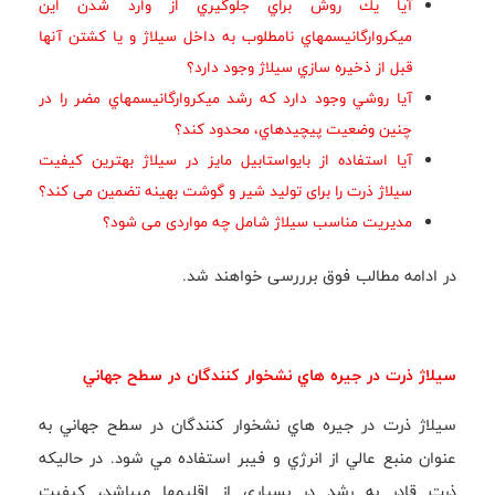
آيا يك روش براي جلوگيري از وارد شدن اين
ميكروارگانيسمهاي نامطلوب به داخل سيلاژ و يا كشتن آنها
قبل از ذخيره سازي سيلاژ وجود دارد؟
آيا روشي وجود دارد كه رشد ميكروارگانيسمهاي مضر را در
چنين وضعيت پيچيدهاي، محدود كند؟
آیا استفاده از بایواستابیل مایز در سیلاژ بهترین کیفیت
سیلاژ ذرت را برای تولید شیر و گوشت بهینه تضمین می کند؟
مديريت مناسب سيلاژ شامل چه مواردی می شود؟
در ادامه مطالب فوق برررسی خواهند شد.
سيلاژ ذرت در جيره هاي نشخوار كنندگان در سطح جهاني
سيلاژ ذرت در جيره هاي نشخوار كنندگان در سطح جهاني به
عنوان منبع عالي از انرژي و فيبر استفاده مي شود. در حاليكه
ذرت قادر به رشد در بسياري از اقليمها ميباشد، كيفيت