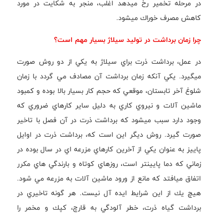
در مرحله تخمير رخ ميدهد اغلب، منجر به شكايت در مورد
كاهش مصرف خوراك ميشود.
چرا زمان برداشت در توليد سيلاژ بسيار مهم است؟
در عمل، برداشت ذرت براي سيلاژ به يكي از دو روش صورت
ميگيرد. يكي آنكه زمان برداشت آن مصادف مي گردد با زمان
شلوغ آخر تابستان، موقعي كه حجم كار بسيار بالا بوده و كمبود
ماشين آلات و نيروي كاري به دليل ساير كارهاي ضروري كه
وجود دارد سبب ميشود كه برداشت ذرت در آن فصل با تاخير
صورت گيرد. روش ديگر اين است كه، برداشت ذرت در اوايل
پاييز به عنوان يكي از آخرين كارهاي مزرعه اي در سال بوده در
زماني كه دما پايينتر است، روزهاي كوتاه و بارندگي هاي مكرر
اتفاق ميافتد كه مانع از ورود ماشين آلات به مزرعه مي شود.
هيچ يك از اين شرايط ايده آل نيست. هر گونه تاخيري در
برداشت گياه ذرت، خطر آلودگي به قارچ، كپك و مخمر را