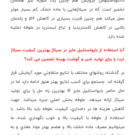
لاکتوباسیلوس ،برویس هم چنین یک سویه غیر همسان
تخمیر است که در سیلاژهایی با ماده خشک کم بسیار موثر
عمل میکند هم چنین قدرت بسیاری در کاهش pH و راندمان
بالایی در کاهش کلستریدیا و تباع لیستریا در علوفه تخلیه
شده دارد.
آیا استفاده از بایواستابیل مایز در سیلاژ بهترین کیفیت سیلاژ
ذرت را برای تولید شیر و گوشت بهینه تضمین می کند؟
در گذشته، روشهاي مختلف با نتايج متفاوتي مورد آزمايش قرار
گرفته اند. جستجو براي كسب نتايج بهتر هنوز ادامه دارد اما در
حال حاضر بايواستابيل مايز ® بهترين راه حل را براي توليد
سيلاژ ارائه ميدهد. علوفه بخش اصلي جيره ميباشد. جهت
كاهش هزينه ها در دامداري، كيفيت علوفه بايد بالا باشد. با
استفاده از علوفه با كيفيت بالا و خوب نگهداري شده، ما
ميتوانيم مصرف ماده خشك بالا و هضم بهتر مواد مغذي و به