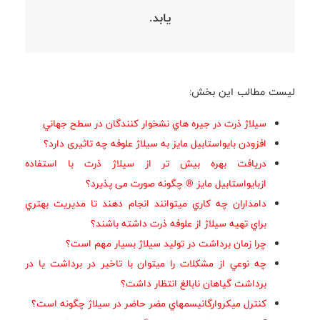
يابد.
لیست مطالب این بخش:
سيلاژ ذرت در جيره هاي نشخوار كنندگان در سطح جهاني
افزودن بايواستابيل مايز به سیلاژ علوفه چه تاثیری دارد؟
دريافت بهره بيش تر از سيلاژ ذرت با استفاده
ازبايواستابيل مايز ® چگونه صورت می پذیرد؟
دامداران چه كاري ميتوانند انجام دهند تا مديريت بهتري
براي تهيه سيلاژ از علوفه ذرت داشته باشند؟
چرا زمان برداشت در توليد سيلاژ بسيار مهم است؟
چه نوعي از مشكلات را ميتوان با تاخير در برداشت يا در
برداشت گياهان نابالغ انتظار داشت؟
كنترل ميكروارگانيسمهاي مضر حاضر در سيلاژ چگونه است؟