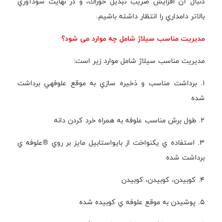
دنبال آن افزايش ضريب تبديل خوراك، و در نهايت سودآوري
بالاتر دامداري را انتظار داشته باشيم.
مديريت مناسب سيلاژ شامل چه موارد می شود؟
مديريت مناسب سيلاژ شامل موارد زير است:
1. برداشت مناسب و ذخيره سازي به موقع علوفهي برداشت
شده
2. طول برش مناسب علوفه به همراه خرد كردن دانه
3. استفاده ي يكنواخت از بايواستابيل مايز بر روي ®علوفه ي
برداشت شده
4. كوبيدن، كوبيدن، كوبيدن
٥. پوشيدن به موقع علوفه ي كوبيده شده