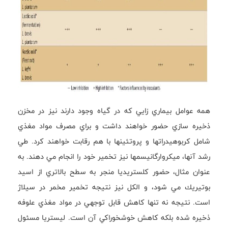
همه عوامل بيماري زايي كه در گياه وجود دارند نيز در مخزن
ذخيره سازي حضور خواهند داشت و براي مصرف مواد مغذي
شامل كربوهيدراتها و پروتئينها با هم رقابت خواهند كرد. طي
رشد آنها، ميكروارگانيسمها نيز تخمير خود را انجام مي دهند. به
عنوان مثال، حضور كلستريديا منجر به سطح بالاتري از اسيد
بوتيريك مي شود، و الكل نيز نتيجه تخمير مخمر در سيلاژ
است. نتيجه نه تنها كاهش قابل توجهي در مواد مغذي علوفه
ذخيره شده بلكه كاهش خوشخوراكي آن است. ليستريا مسئول