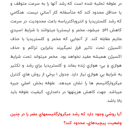
در علوفه تخليه شده است كه رشد آنها را به سرعت متوقف و
يا حداقل محدود كند كه متأسفانه كار آساني نيست. هنگامي
كه رشد كلستريديا و انتروباكترياسه باعث محدوديت در سرعت
كاهش pH ميشود، مخمر و ليستريا ميتوانند با شرايط اسيدي
ملايم مقابله كند. از آنجايي كه مخمر و كلستريديا با حذف
اكسيژن تحت تاثير قرار نميگيرند بنابراين تراكم و حذف
اكسيژن هميشه مفيد نخواهد بود. مخمر ميتواند تحت شرايط
هوازي و بي- هوازي زنده بماند و كلستريديا براي رشد و تكثير
به شرايط بي هوازي نياز دارد. جدول 1 برخي از روش هاي كنترل
ميكروارگانيسم ها را نشان ميدهد. علوفه بخش اصلي جيره
ميباشد. جهت كاهش هزينهها در دامداري، كيفيت علوفه بايد
بالا باشد.
آيا روشي وجود دارد كه رشد ميكروارگانيسمهاي مضر را در چنين
وضعيت پيچيدهاي، محدود كند؟