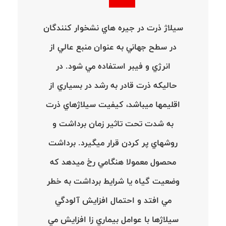
سيلاژ ذرت در جيره هاي نشخوار كنندگان
در سطح جهاني به عنوان منبع عالي از
انرژي و فيبر استفاده مي شود. در
حاليكه ذرت قادر به رشد در بسياري از
اقليمها ميباشد، كيفيت سيلاژهاي ذرت
به شدت تحت تاثير زمان برداشت و
روشهاي پر كردن قرار ميگيرد. برداشت
محصول معمولا هنگامي رخ ميدهد كه
وضعيت گياه يا شرايط برداشت به خطر
مي افتد و احتمال افزايش آلودگي
سيلاژها با عوامل بيماري زا افزايش مي