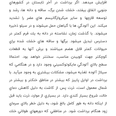
افزايش ميدهد. اگر برداشت در آخر تابستان در كشورهاي
جنوبي اتفاق بيفتد، خشك شدن برگ، ساقه و دانه ها، رشد و
توسعه قارچها و ساير ميكروارگانيسم هاي مضر را تشديد
ميكند. اين آلودگي ها با گياهان حمل ميشوند و در سيلو ذخيره
ميشوند. با گذشت زمان، نشاسته در دانه به يك فرم كمتر در
دسترس تبديل ميشود. برگها و ساقه هاي خشك شده براي
حيوانات كمتر قابل هضم ميباشند و برش آنها به قطعات
كوچكتر جهت كوبيدن مناسب، سختتر خواهد بود. احتمالا
سطح بالاي آلودگي مايكوتوكسيني وجود دارد و در هنگامي كه
سيلاژ آلوده تغذيه ميشود، مشكلات بيشتري به وجود ميآيد. با
برداشت در اوايل پاييز كه بيشتر در مناطق خنكتر و بيشتر در
شمال معمول است، ذرت پس از كاشت به دليل كاهش دماي
خاك، شروع بسيار كندي دارد. در بسياري از موارد، ذرت بايد قبل
از اينكه دانه به طور كامل بالغ شود، به دليل خطر بالاي سرماي
زود هنگام برداشت شود. در مناطقي كه دورههاي طولاني خنك