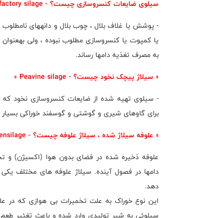
سیلوی ضایعات کنسروسازی چیست؟ - Canning factory silage
- پوشش یا غلاف بلال ، چوب بلال و دانههای نامطلوب 
یا کمپوت یا کنسروسازی مطلوب نبوده ، ولی بهعنوان 
به مصرف تغذیه دامها رساند.
« سیلاژ پیچک نخود چیست؟ - Peavine silage »
- سیلوی تهیه شده از ضایعات کنسروسازی نخود که ش
برای گاوهای شیری و گوشتی و گوسفند خوراکی بسیار
« علوفه سیلاژ شده ، سیلاژ علوفه چیست؟ - Silage- ensilage »
علوفه ذخیره شده در فضای بدون هوا (اکسیژن) و تح
دامها در فصول آینده. سیلاژ علوفه های مختلف یکی 
دهد.
این نوع خوراک به علت تخمیرات بی هوازی که در علو
سیلوئی به شیر تولیدی وارد شده و باعث تغئیر طعم 