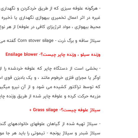
- هرگونه علوفه سبزی که از طریق خردکردن و نگهداری 
غیره در اثر اعمال تخمیری بیهوازی نگهداری یا ذخیر
محیط بیهوازی ، مواد انرژیزای کافی در علوفه) از هر نو
سیلاژ ساقه و برگ ذرت - Corn stover silage گفته می شود.
وزنده سیلو ، وزنده چاپر چیست؟- Ensilage blower
- بخشی است از دستگاه چاپر که علوفه خردشده را ا
اوگر یا مجرای فلزی خرطوم مانند ، و یک بادبزن قوی ا
که توسط تراکتور کشیده می شود و از آن نیرو میگیرد
مزرعه حرکت کرده و علوفه چاپر شده از طریق وزنده چاپر
سیلاژ علوفه چیست؟- Grass silage »
- سیلاژ تهیه شده از گیاهان علوفهای خانوادههای گندمی
سیلاژ شبدر و سیلاژ یونجه - تیموتی را باید هر جا مورد