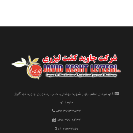
قم، میدان امام، بلوار شهید بهشتی، جنب رستوران جاوید نو، گاراژ
جاوید نو
025-36633837
025-36618434
09121537060