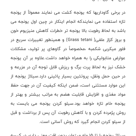
در برخی گاوداریها که یونجه کشت می نمایند معمولاً از یونجه
تازه استفاده می نمایندکه انجام اینکار در چین اول یونجه می
باشد به لحاظ رطوبت بالا یونجه تر خطرات کاهش منیزیوم خون
و بروز کزاز علفی( Grass tetani) و همینطور تغییرات سریع در
فلور میکربی شکمبه ،مخصوصاً در گاوهای پر تولید، مشکلات
عوارض متابولیکی را به همراه خواهد داشت.علاوه بر آن یونجه
خشک نیز به لحاظ پرت برگ و ریزش قابل توجه آن در مزرعه و
در حین حمل ونقل، پروتئین بسیار پائینی دارد.سیلاژ یونجه از
این موارد مستثنی است، ضمن اینکه کیفیت آن در جهت حفظ
مواد مغذی و افزایش قابلیت هضم به مراتب بیشتر و بهتر از
یونجه خام تازه خواهد بود.سیلو کردن یونجه می بایست به
روش پژمرده کردن و با کاهش رطوبت آن پس از برداشت و قبل
از سیلو کردن انجام گیرد که روش آسانی است.
سیلاژ یونجه را تا 15 ماه میتوان بدون افت معنی داری در کیسه