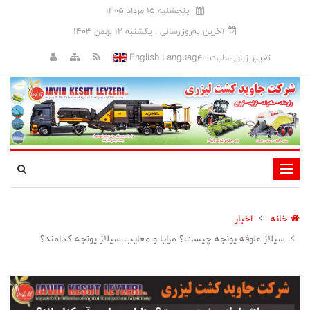
پنجشنبه 15 مرداد 1405
آخرین به‌روزرسانی : يکشنبه 12 بهمن 1404
English Language
تغییر زبان سایت :
تغییر
وضعیت
ناوبری
خانه
اخبار
سیلاژ علوفه یونجه چیست؟ مزایا و معایب سیلاژ یونجه کدامند؟