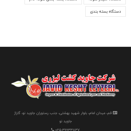
دستگاه بسته بندی
قم، میدان امام، بلوار شهید بهشتی، جنب رستوران جاوید نو، گاراژ
جاوید نو
025-36633837